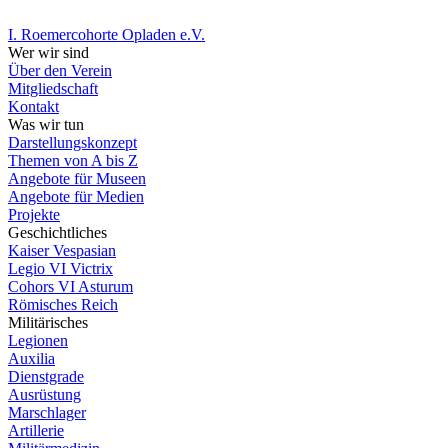
I. Roemercohorte Opladen e.V.
Wer wir sind
Über den Verein
Mitgliedschaft
Kontakt
Was wir tun
Darstellungskonzept
Themen von A bis Z
Angebote für Museen
Angebote für Medien
Projekte
Geschichtliches
Kaiser Vespasian
Legio VI Victrix
Cohors VI Asturum
Römisches Reich
Militärisches
Legionen
Auxilia
Dienstgrade
Ausrüstung
Marschlager
Artillerie